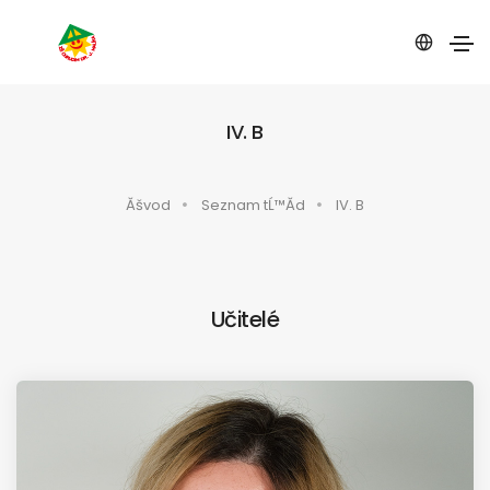
IV. B
Ăšvod
Seznam tĹ™Ă­d
IV. B
Učitelé