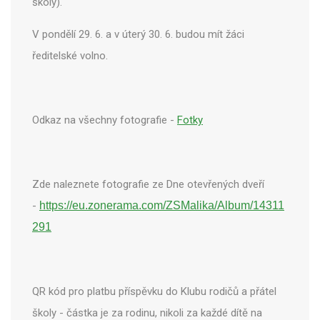
školy).
V pondělí 29. 6. a v úterý 30. 6. budou mít žáci
ředitelské volno.
Odkaz na všechny fotografie -
Fotky
Zde naleznete fotografie ze Dne otevřených dveří
-
https://eu.zonerama.com/ZSMalika/Album/14311
291
QR kód pro platbu příspěvku do Klubu rodičů a přátel
školy - částka je za rodinu, nikoli za každé dítě na