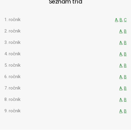
Seznam tříd
1. ročník
A
,
B
,
C
2. ročník
A
,
B
3. ročník
A
,
B
4. ročník
A
,
B
5. ročník
A
,
B
6. ročník
A
,
B
7. ročník
A
,
B
8. ročník
A
,
B
9. ročník
A
,
B