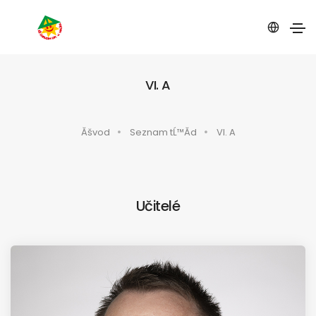
VI. A
Ăšvod
Seznam tĹ™Ă­d
VI. A
Učitelé